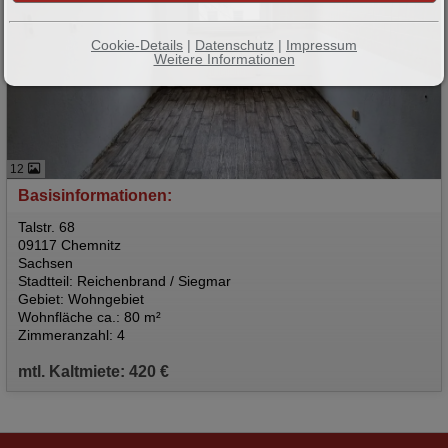
Cookie-Details
|
Datenschutz
|
Impressum
Weitere Informationen
12
Basisinformationen:
Talstr. 68
09117 Chemnitz
Sachsen
Stadtteil: Reichenbrand / Siegmar
Gebiet: Wohngebiet
Wohnfläche ca.: 80 m²
Zimmeranzahl: 4
mtl. Kaltmiete: 420 €