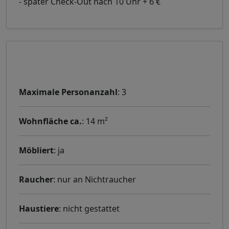
- später Check-Out nach 10 Uhr + 6 €
Weitere Informationen
Maximale Personanzahl
: 3
Wohnfläche ca.
: 14 m²
Möbliert
: ja
Raucher
: nur an Nichtraucher
Haustiere
: nicht gestattet