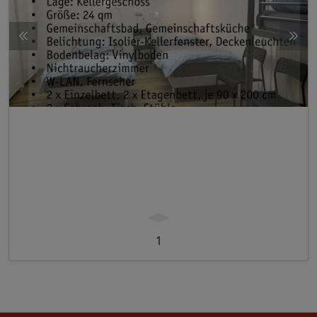
Regensburg
Obj. Nr. K7
Sechsbettzimmer Nähe Uni u. Altstadt
1