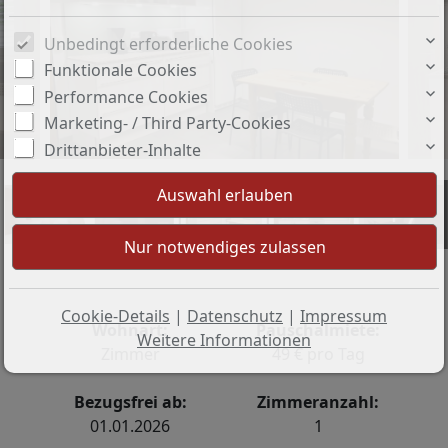
Unbedingt erforderliche Cookies
Funktionale Cookies
Performance Cookies
Marketing- / Third Party-Cookies
Drittanbieter-Inhalte
+7
Cookie-Details
|
Datenschutz
|
Impressum
Wohnart:
Pauschalmiete:
Weitere Informationen
Zimmer
49 € pro Tag
Bezugsfrei ab:
Zimmeranzahl:
01.01.2026
1